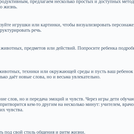
продуктивным, предлагаем несколько простых и доступных метод
ю жизнь.
зуйте игрушки или картинки, чтобы визуализировать персонажей
труктурировать речь.
животных, предметов или действий. Попросите ребенка подробно 
животных, техники или окружающей среды и пусть ваш ребенок п
ько даёт новые слова, но и весьма увлекательно.
ение слов, но и передача эмоций и чувств. Через игры дети обу
 притворится кем-то другим на несколько минут: учителем, вра
их чувства.
ть под свой стиль общения и ритм жизни.