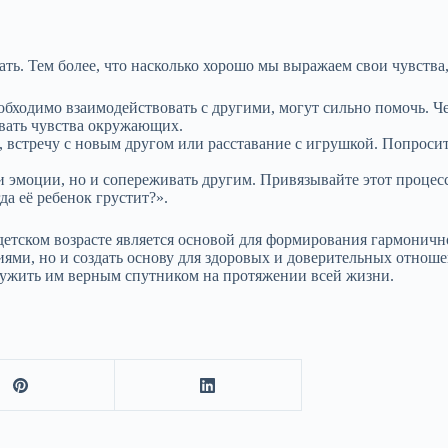
ь. Тем более, что насколько хорошо мы выражаем свои чувства,
еобходимо взаимодействовать с другими, могут сильно помочь. Ч
авать чувства окружающих.
 встречу с новым другом или расставание с игрушкой. Попросит
ои эмоции, но и сопереживать другим. Привязывайте этот проц
да её ребенок грустит?».
 детском возрасте является основой для формирования гармонич
циями, но и создать основу для здоровых и доверительных отно
служить им верным спутником на протяжении всей жизни.