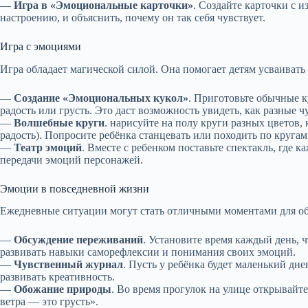
—
Игра в «Эмоциональные карточки»
. Создайте карточки с 
настроению, и объяснить, почему он так себя чувствует.
Игра с эмоциями
Игра обладает магической силой. Она помогает детям усваивать
—
Создание «Эмоциональных кукол»
. Приготовьте обычные к
радость или грусть. Это даст возможность увидеть, как разные 
—
Волшебные круги
. нарисуйте на полу круги разных цветов,
радость). Попросите ребёнка станцевать или походить по кругам
—
Театр эмоций
. Вместе с ребенком поставьте спектакль, где 
передачи эмоций персонажей.
Эмоции в повседневной жизни
Ежедневные ситуации могут стать отличными моментами для об
—
Обсуждение переживаний
. Установите время каждый день, 
развивать навыки саморефлексии и понимания своих эмоций.
—
Чувственный журнал
. Пусть у ребёнка будет маленький дне
развивать креативность.
—
Обожание природы
. Во время прогулок на улице открывайт
ветра — это грусть».