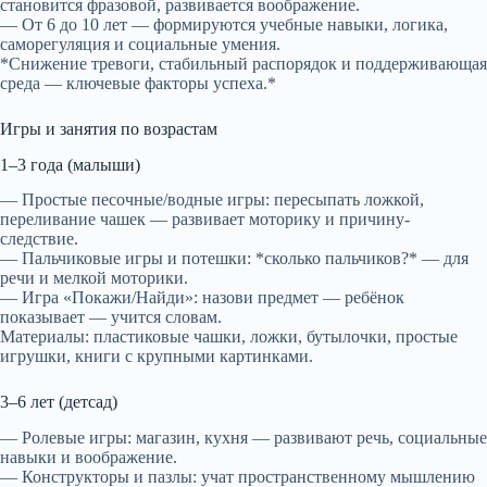
становится фразовой, развивается воображение.
— От 6 до 10 лет — формируются учебные навыки, логика,
саморегуляция и социальные умения.
*Снижение тревоги, стабильный распорядок и поддерживающая
среда — ключевые факторы успеха.*
Игры и занятия по возрастам
1–3 года (малыши)
— Простые песочные/водные игры: пересыпать ложкой,
переливание чашек — развивает моторику и причину-
следствие.
— Пальчиковые игры и потешки: *сколько пальчиков?* — для
речи и мелкой моторики.
— Игра «Покажи/Найди»: назови предмет — ребёнок
показывает — учится словам.
Материалы: пластиковые чашки, ложки, бутылочки, простые
игрушки, книги с крупными картинками.
3–6 лет (детсад)
— Ролевые игры: магазин, кухня — развивают речь, социальные
навыки и воображение.
— Конструкторы и пазлы: учат пространственному мышлению