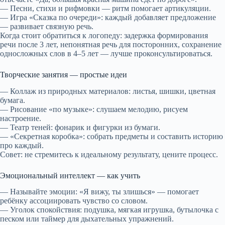
— Песни, стихи и рифмовки — ритм помогает артикуляции.
— Игра «Сказка по очереди»: каждый добавляет предложение
— развивает связную речь.
Когда стоит обратиться к логопеду: задержка формирования
речи после 3 лет, непонятная речь для посторонних, сохранение
односложных слов в 4–5 лет — лучше проконсультироваться.
Творческие занятия — простые идеи
— Коллаж из природных материалов: листья, шишки, цветная
бумага.
— Рисование «по музыке»: слушаем мелодию, рисуем
настроение.
— Театр теней: фонарик и фигурки из бумаги.
— «Секретная коробка»: собрать предметы и составить историю
про каждый.
Совет: не стремитесь к идеальному результату, цените процесс.
Эмоциональный интеллект — как учить
— Называйте эмоции: «Я вижу, ты злишься» — помогает
ребёнку ассоциировать чувство со словом.
— Уголок спокойствия: подушка, мягкая игрушка, бутылочка с
песком или таймер для дыхательных упражнений.