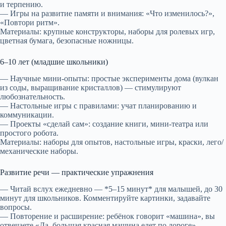
и терпению.
— Игры на развитие памяти и внимания: «Что изменилось?»,
«Повтори ритм».
Материалы: крупные конструкторы, наборы для ролевых игр,
цветная бумага, безопасные ножницы.
6–10 лет (младшие школьники)
— Научные мини-опыты: простые эксперименты дома (вулкан
из соды, выращивание кристаллов) — стимулируют
любознательность.
— Настольные игры с правилами: учат планированию и
коммуникации.
— Проекты «сделай сам»: создание книги, мини-театра или
простого робота.
Материалы: наборы для опытов, настольные игры, краски, лего/
механические наборы.
Развитие речи — практические упражнения
— Читай вслух ежедневно — *5–15 минут* для малышей, до 30
минут для школьников. Комментируйте картинки, задавайте
вопросы.
— Повторение и расширение: ребёнок говорит «машина», вы
отвечаете «Да, большая красная машина едет по дороге».