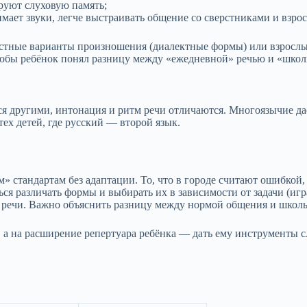
руют слуховую память;
мает звуки, легче выстраивать общение со сверстниками и взро
местные варианты произношения (диалектные формы) или взрослы
тобы ребёнок понял разницу между «ежедневной» речью и «школь
ся другими, интонация и ритм речи отличаются. Многоязычие да
тех детей, где русский — второй язык.
» стандартам без адаптации. То, что в городе считают ошибкой
я различать формы и выбирать их в зависимости от задачи (игра
 речи. Важно объяснить разницу между нормой общения и школ
, а на расширение репертуара ребёнка — дать ему инструменты 