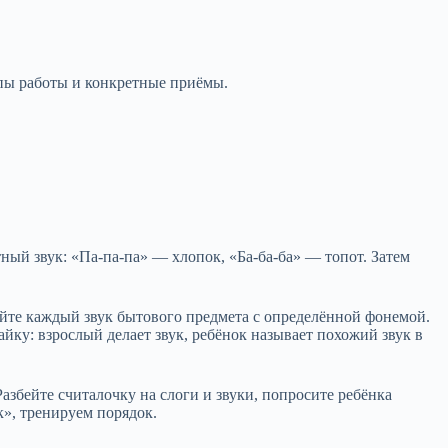
ипы работы и конкретные приёмы.
ный звук: «Па-па-па» — хлопок, «Ба-ба-ба» — топот. Затем
яйте каждый звук бытового предмета с определённой фонемой.
йку: взрослый делает звук, ребёнок называет похожий звук в
збейте считалочку на слоги и звуки, попросите ребёнка
к», тренируем порядок.