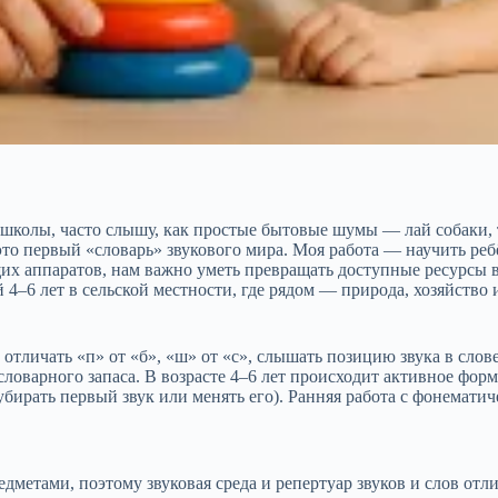
 школы, часто слышу, как простые бытовые шумы — лай собаки, 
то первый «словарь» звукового мира. Моя работа — научить ребё
щих аппаратов, нам важно уметь превращать доступные ресурсы 
4–6 лет в сельской местности, где рядом — природа, хозяйство 
отличать «п» от «б», «ш» от «с», слышать позицию звука в слов
ловарного запаса. В возрасте 4–6 лет происходит активное фор
 убирать первый звук или менять его). Ранняя работа с фонема
метами, поэтому звуковая среда и репертуар звуков и слов отли