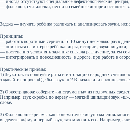
— иногда отсутствуют специальные дефектологические центры, 
— фольклор, считалочки, песни и семейные истории остаются 
Задача — научить ребёнка различать и анализировать звуки, ис
Принципы:
— работать короткими сериями: 5–10 минут несколько раз в день
— опираться на интерес ребёнка: игры, истории, звукорисунки;
— постепенно усложнять задания: сначала различение, затем соч
— интегрировать в повседневность: в дороге, при работе в огор
Практические приёмы:
1) Звукотон: используйте ритм и интонацию народных считалоче
задавайте вопрос: «Где был звук ‘п’? В начале или в конце слова
2) Оркестр двора: соберите «инструменты» из подручных средс
Например, звук скребка по дереву — мягкий шипящий звук «ш», 
слове.
3) Фольклорные рифмы как фонематические упражнения: многие 
выделять рифму и первый звук, затем менять его. Например, счи