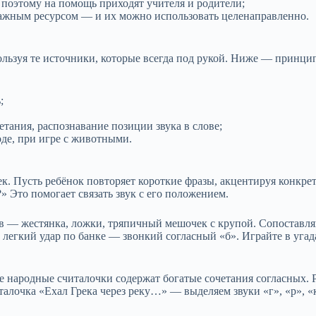
поэтому на помощь приходят учителя и родители;
важным ресурсом — и их можно использовать целенаправленно.
пользуя те источники, которые всегда под рукой. Ниже — принц
;
етания, распознавание позиции звука в слове;
оде, при игре с животными.
к. Пусть ребёнок повторяет короткие фразы, акцентируя конкрет
?» Это помогает связать звук с его положением.
тв — жестянка, ложки, тряпичный мешочек с крупой. Сопоставл
легкий удар по банке — звонкий согласный «б». Играйте в угада
народные считалочки содержат богатые сочетания согласных. Ра
талочка «Ехал Грека через реку…» — выделяем звуки «г», «р», «