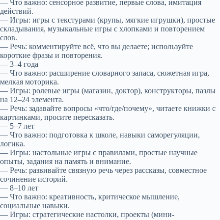
— Что важно: сенсорное развитие, первые слова, имитация
действий.
— Игры: игры с текстурами (крупы, мягкие игрушки), простые
складывания, музыкальные игры с хлопками и повторением
слов.
— Речь: комментируйте всё, что вы делаете; используйте
короткие фразы и повторения.
— 3–4 года
— Что важно: расширение словарного запаса, сюжетная игра,
мелкая моторика.
— Игры: ролевые игры (магазин, доктор), конструкторы, пазлы
на 12–24 элемента.
— Речь: задавайте вопросы «что/где/почему», читаете книжки с
картинками, просите пересказать.
— 5–7 лет
— Что важно: подготовка к школе, навыки саморегуляции,
логика.
— Игры: настольные игры с правилами, простые научные
опыты, задания на память и внимание.
— Речь: развивайте связную речь через рассказы, совместное
сочинение историй.
— 8–10 лет
— Что важно: креативность, критическое мышление,
социальные навыки.
— Игры: стратегические настолки, проекты (мини-