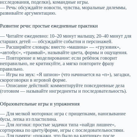
исследования, поделки), командные игры.
— Речь: обсуждайте новости, чувства, моральные дилеммы,
развивайте аргументацию.
Развитие речи: простые ежедневные практики
— Читайте ежедневно: 10–20 минут малышу, 20–40 минут для
старших детей — обсуждайте события и персонажей.
— Расширяйте словарь: вместо «машина» — «грузовик»,
«автобус», «трамвай», называйте цвета, формы и ощущения.
— Повторение и моделирование: если ребёнок говорит
неправильно, не критикуйте, а мягко повторите фразу
правильно.
— Игры на звук: «Я шпион» (что начинается на «п»), загадки,
скороговорки в игровой форме.
— Описание действий: комментируйте повседневные дела
(готовим — называйте ингредиенты и последовательность).
Образовательные игры и упражнения
— Для мелкой моторики: игра с прищепками, нанизывание
бусы, лепка из пластилина.
— Для логики: простые задачки типа «найди лишнее»,
сортировка по цвету/форме, игры с последовательностями.
— Для памяти: «покажи, что было на картинке» после