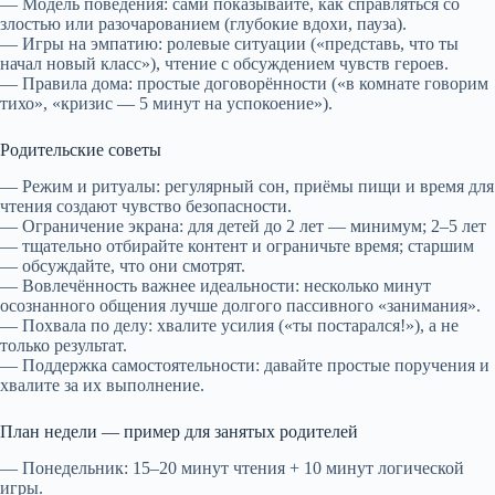
— Модель поведения: сами показывайте, как справляться со
злостью или разочарованием (глубокие вдохи, пауза).
— Игры на эмпатию: ролевые ситуации («представь, что ты
начал новый класс»), чтение с обсуждением чувств героев.
— Правила дома: простые договорённости («в комнате говорим
тихо», «кризис — 5 минут на успокоение»).
Родительские советы
— Режим и ритуалы: регулярный сон, приёмы пищи и время для
чтения создают чувство безопасности.
— Ограничение экрана: для детей до 2 лет — минимум; 2–5 лет
— тщательно отбирайте контент и ограничьте время; старшим
— обсуждайте, что они смотрят.
— Вовлечённость важнее идеальности: несколько минут
осознанного общения лучше долгого пассивного «занимания».
— Похвала по делу: хвалите усилия («ты постарался!»), а не
только результат.
— Поддержка самостоятельности: давайте простые поручения и
хвалите за их выполнение.
План недели — пример для занятых родителей
— Понедельник: 15–20 минут чтения + 10 минут логической
игры.