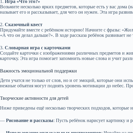
1.
Игра «Что это?»
Возьмите несколько ярких предметов, которые есть у вас дома 
называет его и рассказывает, для чего он нужен. Эта игра разви
2.
Сказочный квест
Придумайте вместе с ребёнком историю! Начните с фразы: «Жил
«А что он делал дальше?». В ходе рассказа ребёнок развивает не 
3.
Словарная игра с карточками
Создайте карточки с изображениями различных предметов и жив
карточку. Эта игра помогает запомнить новые слова и учит разли
Важность эмоциональной поддержки
Дети учатся не только от слов, но и от эмоций, которые они и
нежные объятия могут поднять уровень мотивации до небес. Про
Творческие активности для детей
Ниже приведены ещё несколько творческих подходов, которые не
—
Рисование и рассказы
: Пусть ребёнок нарисует картинку и р
—
Использование музыкальных инструментов
: Играйте на п