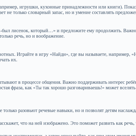
(например, игрушки, кухонные принадлежности или книги). Показ
вает не только словарный запас, но и умение составлять предложе
-был лисенок, который…» и предложите ему продолжить. Важно 
только речь, но и воображение.
отных. Играйте в игру «Найди», где вы называете, например, 
чать их.
спытывают в процессе общения. Важно поддерживать интерес ребё
стая фраза, как «Ты так хорошо разговариваешь!» может вселять
 только разовьют речевые навыки, но и позволят детям наслажд
асскажет, что на ней изображено. Это поможет развить как речь,
ростых инструментах, а затем описывайте, как при этом звучит м