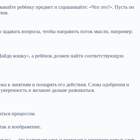
ывайте ребёнку предмет и спрашивайте: «Что это?». Пусть он
ния.
задавать вопросы, чтобы направить поток мысли, например:
«Найди кошку», а ребёнок должен найти соответствующую
нка к занятиям и поощрять его действия. Слова одобрения и
 уверенность и желание дальше развиваться.
аться процессом.
 так и воображение.
узыка — это развивает слух и помогает в изучении новых слов.