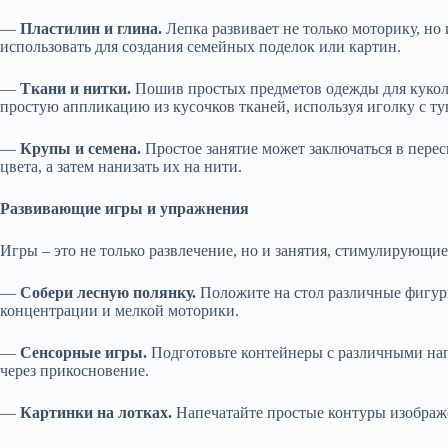
—
Пластилин и глина.
Лепка развивает не только моторику, но
использовать для создания семейных поделок или картин.
—
Ткани и нитки.
Пошив простых предметов одежды для кукол и
простую аппликацию из кусочков тканей, используя иголку с т
—
Крупы и семена.
Простое занятие может заключаться в пере
цвета, а затем нанизать их на нити.
Развивающие игры и упражнения
Игры – это не только развлечение, но и занятия, стимулирующ
—
Собери лесную полянку.
Положите на стол различные фигурк
концентрации и мелкой моторики.
—
Сенсорные игры.
Подготовьте контейнеры с различными напо
через прикосновение.
—
Картинки на лотках.
Напечатайте простые контуры изображен