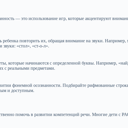
ность — это использование игр, которые акцентируют внимание
 ребенка повторить их, обращая внимание на звуки. Например, м
 звуки: «стол», «ст-о-л».
ы, которые начинаются с определенной буквы. Например, «найди чт
их с реальными предметами.
итии фонемной осознанности. Подбирайте рифмованные строки, 
елым и доступным.
ственно помочь в развитии компетенций речи. Многие дети с РА